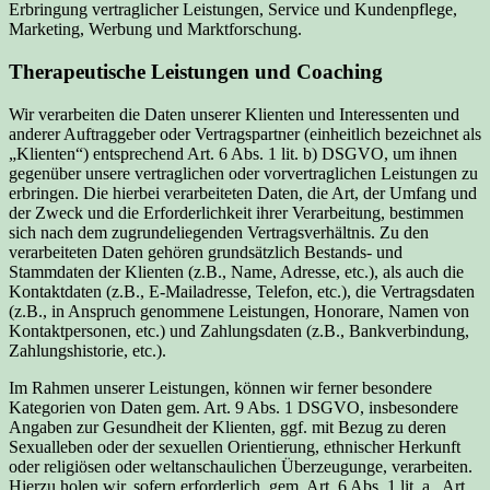
Erbringung vertraglicher Leistungen, Service und Kundenpflege,
Marketing, Werbung und Marktforschung.
Therapeutische Leistungen und Coaching
Wir verarbeiten die Daten unserer Klienten und Interessenten und
anderer Auftraggeber oder Vertragspartner (einheitlich bezeichnet als
„Klienten“) entsprechend Art. 6 Abs. 1 lit. b) DSGVO, um ihnen
gegenüber unsere vertraglichen oder vorvertraglichen Leistungen zu
erbringen. Die hierbei verarbeiteten Daten, die Art, der Umfang und
der Zweck und die Erforderlichkeit ihrer Verarbeitung, bestimmen
sich nach dem zugrundeliegenden Vertragsverhältnis. Zu den
verarbeiteten Daten gehören grundsätzlich Bestands- und
Stammdaten der Klienten (z.B., Name, Adresse, etc.), als auch die
Kontaktdaten (z.B., E-Mailadresse, Telefon, etc.), die Vertragsdaten
(z.B., in Anspruch genommene Leistungen, Honorare, Namen von
Kontaktpersonen, etc.) und Zahlungsdaten (z.B., Bankverbindung,
Zahlungshistorie, etc.).
Im Rahmen unserer Leistungen, können wir ferner besondere
Kategorien von Daten gem. Art. 9 Abs. 1 DSGVO, insbesondere
Angaben zur Gesundheit der Klienten, ggf. mit Bezug zu deren
Sexualleben oder der sexuellen Orientierung, ethnischer Herkunft
oder religiösen oder weltanschaulichen Überzeugunge, verarbeiten.
Hierzu holen wir, sofern erforderlich, gem. Art. 6 Abs. 1 lit. a., Art.