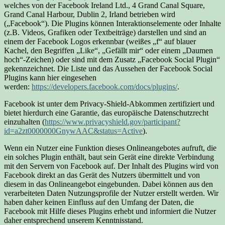
welches von der Facebook Ireland Ltd., 4 Grand Canal Square,
Grand Canal Harbour, Dublin 2, Irland betrieben wird
(„Facebook“). Die Plugins können Interaktionselemente oder Inhalte
(z.B. Videos, Grafiken oder Textbeiträge) darstellen und sind an
einem der Facebook Logos erkennbar (weißes „f“ auf blauer
Kachel, den Begriffen „Like“, „Gefällt mir“ oder einem „Daumen
hoch“-Zeichen) oder sind mit dem Zusatz „Facebook Social Plugin“
gekennzeichnet. Die Liste und das Aussehen der Facebook Social
Plugins kann hier eingesehen
werden:
https://developers.facebook.com/docs/plugins/
.
Facebook ist unter dem Privacy-Shield-Abkommen zertifiziert und
bietet hierdurch eine Garantie, das europäische Datenschutzrecht
einzuhalten (
https://www.privacyshield.gov/participant?
id=a2zt0000000GnywAAC&status=Active
).
Wenn ein Nutzer eine Funktion dieses Onlineangebotes aufruft, die
ein solches Plugin enthält, baut sein Gerät eine direkte Verbindung
mit den Servern von Facebook auf. Der Inhalt des Plugins wird von
Facebook direkt an das Gerät des Nutzers übermittelt und von
diesem in das Onlineangebot eingebunden. Dabei können aus den
verarbeiteten Daten Nutzungsprofile der Nutzer erstellt werden. Wir
haben daher keinen Einfluss auf den Umfang der Daten, die
Facebook mit Hilfe dieses Plugins erhebt und informiert die Nutzer
daher entsprechend unserem Kenntnisstand.