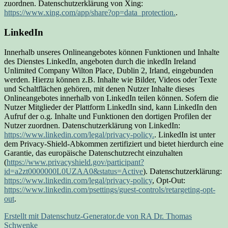
zuordnen. Datenschutzerklärung von Xing:
https://www.xing.com/app/share?op=data_protection.
.
LinkedIn
Innerhalb unseres Onlineangebotes können Funktionen und Inhalte
des Dienstes LinkedIn, angeboten durch die inkedIn Ireland
Unlimited Company Wilton Place, Dublin 2, Irland, eingebunden
werden. Hierzu können z.B. Inhalte wie Bilder, Videos oder Texte
und Schaltflächen gehören, mit denen Nutzer Inhalte dieses
Onlineangebotes innerhalb von LinkedIn teilen können. Sofern die
Nutzer Mitglieder der Plattform LinkedIn sind, kann LinkedIn den
Aufruf der o.g. Inhalte und Funktionen den dortigen Profilen der
Nutzer zuordnen. Datenschutzerklärung von LinkedIn:
https://www.linkedin.com/legal/privacy-policy.
. LinkedIn ist unter
dem Privacy-Shield-Abkommen zertifiziert und bietet hierdurch eine
Garantie, das europäische Datenschutzrecht einzuhalten
(
https://www.privacyshield.gov/participant?
id=a2zt0000000L0UZAA0&status=Active
). Datenschutzerklärung:
https://www.linkedin.com/legal/privacy-policy
, Opt-Out:
https://www.linkedin.com/psettings/guest-controls/retargeting-opt-
out
.
Erstellt mit Datenschutz-Generator.de von RA Dr. Thomas
Schwenke