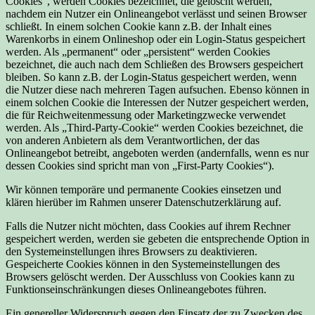
Cookies“, werden Cookies bezeichnet, die gelöscht werden,
nachdem ein Nutzer ein Onlineangebot verlässt und seinen Browser
schließt. In einem solchen Cookie kann z.B. der Inhalt eines
Warenkorbs in einem Onlineshop oder ein Login-Status gespeichert
werden. Als „permanent“ oder „persistent“ werden Cookies
bezeichnet, die auch nach dem Schließen des Browsers gespeichert
bleiben. So kann z.B. der Login-Status gespeichert werden, wenn
die Nutzer diese nach mehreren Tagen aufsuchen. Ebenso können in
einem solchen Cookie die Interessen der Nutzer gespeichert werden,
die für Reichweitenmessung oder Marketingzwecke verwendet
werden. Als „Third-Party-Cookie“ werden Cookies bezeichnet, die
von anderen Anbietern als dem Verantwortlichen, der das
Onlineangebot betreibt, angeboten werden (andernfalls, wenn es nur
dessen Cookies sind spricht man von „First-Party Cookies“).
Wir können temporäre und permanente Cookies einsetzen und
klären hierüber im Rahmen unserer Datenschutzerklärung auf.
Falls die Nutzer nicht möchten, dass Cookies auf ihrem Rechner
gespeichert werden, werden sie gebeten die entsprechende Option in
den Systemeinstellungen ihres Browsers zu deaktivieren.
Gespeicherte Cookies können in den Systemeinstellungen des
Browsers gelöscht werden. Der Ausschluss von Cookies kann zu
Funktionseinschränkungen dieses Onlineangebotes führen.
Ein genereller Widerspruch gegen den Einsatz der zu Zwecken des