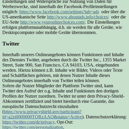
Einstellungen und Widersprüche zur Nutzung von Daten für
Werbezwecke, sind innerhalb der Facebook-Profileinstellungen
möglich:
https://www.facebook.com/settings?tab=ads
oder über die
US-amerikanische Seite
http://www.aboutads.info/choices/
oder die
EU-Seite
http://www.youronlinechoices.com/
. Die Einstellungen
erfolgen plattformunabhängig, d.h. sie werden für alle Geräte, wie
Desktopcomputer oder mobile Geräte übernommen.
Twitter
Innerhalb unseres Onlineangebotes können Funktionen und Inhalte
des Dienstes Twitter, angeboten durch die Twitter Inc., 1355 Market
Street, Suite 900, San Francisco, CA 94103, USA, eingebunden
werden. Hierzu können z.B. Inhalte wie Bilder, Videos oder Texte
und Schaltflächen gehören, mit denen Nutzer Inhalte dieses
Onlineangebotes innerhalb von Twitter teilen können.
Sofern die Nutzer Mitglieder der Plattform Twitter sind, kann
Twitter den Aufruf der o.g. Inhalte und Funktionen den dortigen
Profilen der Nutzer zuordnen. Twitter ist unter dem Privacy-Shield-
Abkommen zertifiziert und bietet hierdurch eine Garantie, das
europäische Datenschutzrecht einzuhalten
(
https://www.privacyshield.gov/participant?
id=a2zt0000000TORzAAO&status=Active
). Datenschutzerklärung:
https://twitter.com/de/privacy
, Opt-Out:
https://twitter.com/personalization
.