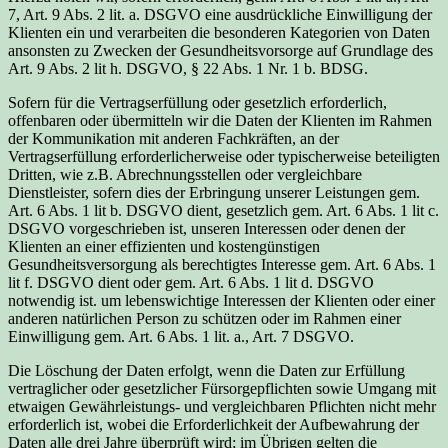
7, Art. 9 Abs. 2 lit. a. DSGVO eine ausdrückliche Einwilligung der
Klienten ein und verarbeiten die besonderen Kategorien von Daten
ansonsten zu Zwecken der Gesundheitsvorsorge auf Grundlage des
Art. 9 Abs. 2 lit h. DSGVO, § 22 Abs. 1 Nr. 1 b. BDSG.
Sofern für die Vertragserfüllung oder gesetzlich erforderlich,
offenbaren oder übermitteln wir die Daten der Klienten im Rahmen
der Kommunikation mit anderen Fachkräften, an der
Vertragserfüllung erforderlicherweise oder typischerweise beteiligten
Dritten, wie z.B. Abrechnungsstellen oder vergleichbare
Dienstleister, sofern dies der Erbringung unserer Leistungen gem.
Art. 6 Abs. 1 lit b. DSGVO dient, gesetzlich gem. Art. 6 Abs. 1 lit c.
DSGVO vorgeschrieben ist, unseren Interessen oder denen der
Klienten an einer effizienten und kostengünstigen
Gesundheitsversorgung als berechtigtes Interesse gem. Art. 6 Abs. 1
lit f. DSGVO dient oder gem. Art. 6 Abs. 1 lit d. DSGVO
notwendig ist. um lebenswichtige Interessen der Klienten oder einer
anderen natürlichen Person zu schützen oder im Rahmen einer
Einwilligung gem. Art. 6 Abs. 1 lit. a., Art. 7 DSGVO.
Die Löschung der Daten erfolgt, wenn die Daten zur Erfüllung
vertraglicher oder gesetzlicher Fürsorgepflichten sowie Umgang mit
etwaigen Gewährleistungs- und vergleichbaren Pflichten nicht mehr
erforderlich ist, wobei die Erforderlichkeit der Aufbewahrung der
Daten alle drei Jahre überprüft wird; im Übrigen gelten die