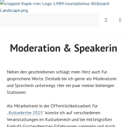
Springe
zum
Inhalt
MENÜ
SUCHEN
LISA-MARIA MEHRKENS |
Moderation & Speakerin
JOURNALISTIN UND
PSYCHOLOGIN
Neben den geschriebenen schlägt mein Herz auch für
gesprochene Worte. Deshalb bin ich gerne als Moderatorin
und Sprecherin unterwegs. Hier ein paar meiner bisherigen
Stationen:
Als Mitarbeiterin in der Öffentlichkeitsarbeit für
„
Kulturkirche 2025
“ konnte ich auf verschiedenen
Veranstaltungen im Kulturbereich und bei mittelgroßen
Freiluft-Gottesdiensten Erfahrungen sammeln und durch