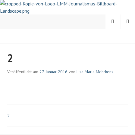
Springe
zum
Inhalt
MENÜ
SUCHEN
LISA-MARIA MEHRKENS |
2
JOURNALISTIN UND
PSYCHOLOGIN
Veröffentlicht am
27. Januar 2016
von
Lisa Maria Mehrkens
2
Beitrags-
Navigation