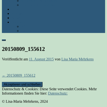
Moderation & Speakerin
Lesungen und Vorträge
Blog
Kontakt
News
Impressum
AGB
Datenschutz
Suchen
20150809_155612
Veröffentlicht am
11. August 2015
von
Lisa Maria Mehrkens
Beitrags-
←
20150809_155612
Navigation
Datenschutz & Cookies: Diese Seite verwendet Cookies. Mehr
Informationen finden Sie hier:
Datenschutz:
© Lisa-Maria Mehrkens, 2024