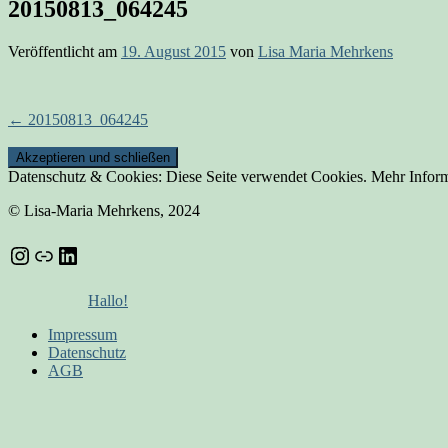
20150813_064245
Veröffentlicht am
19. August 2015
von
Lisa Maria Mehrkens
Beitrags-
←
20150813_064245
Navigation
Datenschutz & Cookies: Diese Seite verwendet Cookies. Mehr Inform
© Lisa-Maria Mehrkens, 2024
Instagram
Link
LinkedIn
Hallo!
Impressum
Datenschutz
AGB