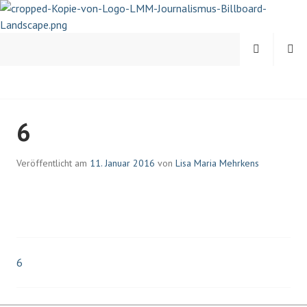
Springe
zum
Inhalt
MENÜ
SUCHEN
LISA-MARIA MEHRKENS |
6
JOURNALISTIN UND
PSYCHOLOGIN
Veröffentlicht am
11. Januar 2016
von
Lisa Maria Mehrkens
6
Beitrags-
Navigation