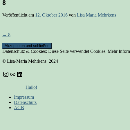
8
Veröffentlicht am
12. Oktober 2016
von
Lisa Maria Mehrkens
Beitrags-
←
8
Navigation
Datenschutz & Cookies: Diese Seite verwendet Cookies. Mehr Inform
© Lisa-Maria Mehrkens, 2024
Instagram
Link
LinkedIn
Hallo!
Impressum
Datenschutz
AGB