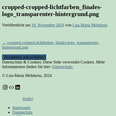
cropped-cropped-lichtfarben_finales-
logo_transparenter-hintergrund.png
Veröffentlicht am
18. November 2016
von
Lisa Maria Mehrkens
Beitrags-
←
cropped-cropped-lichtfarben_finales-logo_transparenter-
hintergrund.png
Navigation
Datenschutz & Cookies: Diese Seite verwendet Cookies. Mehr
Informationen finden Sie hier:
Datenschutz:
© Lisa-Maria Mehrkens, 2024
Instagram
Link
LinkedIn
Hallo!
Impressum
Datenschutz