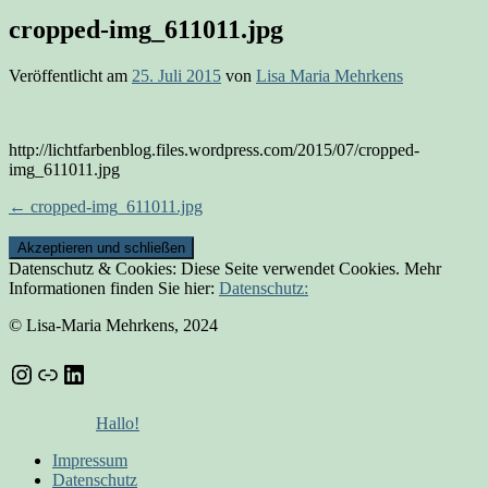
cropped-img_611011.jpg
Veröffentlicht am
25. Juli 2015
von
Lisa Maria Mehrkens
http://lichtfarbenblog.files.wordpress.com/2015/07/cropped-
img_611011.jpg
Beitrags-
←
cropped-img_611011.jpg
Navigation
Datenschutz & Cookies: Diese Seite verwendet Cookies. Mehr
Informationen finden Sie hier:
Datenschutz:
© Lisa-Maria Mehrkens, 2024
Instagram
Link
LinkedIn
Hallo!
Impressum
Datenschutz