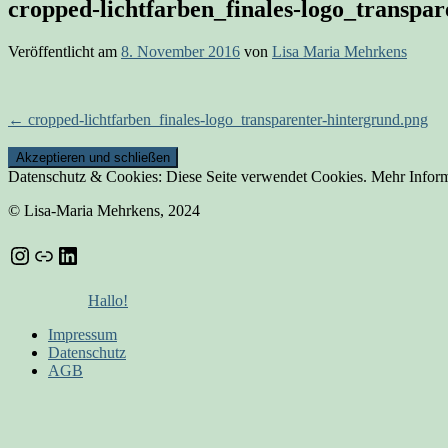
cropped-lichtfarben_finales-logo_transpa
Veröffentlicht am
8. November 2016
von
Lisa Maria Mehrkens
Beitrags-
←
cropped-lichtfarben_finales-logo_transparenter-hintergrund.png
Navigation
Datenschutz & Cookies: Diese Seite verwendet Cookies. Mehr Inform
© Lisa-Maria Mehrkens, 2024
Instagram
Link
LinkedIn
Hallo!
Impressum
Datenschutz
AGB