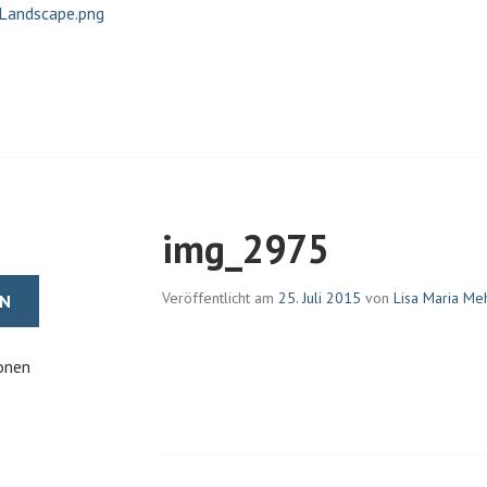
EHRKENS | JOURNALISTIN U
img_2975
Veröffentlicht am
25. Juli 2015
von
Lisa Maria Me
e
onen