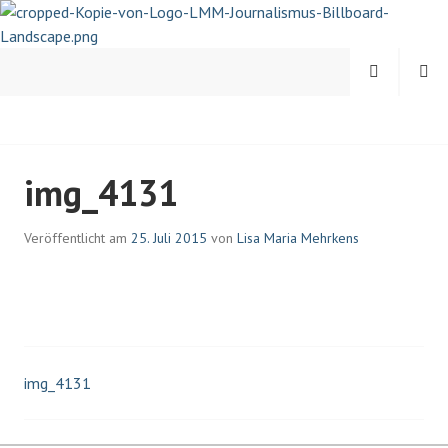
Springe
zum
Inhalt
MENÜ
SUCHEN
LISA-MARIA MEHRKENS |
img_4131
JOURNALISTIN UND
PSYCHOLOGIN
Veröffentlicht am
25. Juli 2015
von
Lisa Maria Mehrkens
img_4131
Beitrags-
Navigation