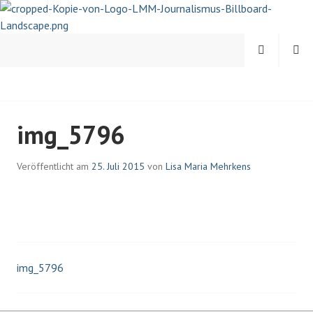
Springe
zum
Inhalt
MENÜ
SUCHEN
LISA-MARIA MEHRKENS |
img_5796
JOURNALISTIN UND
PSYCHOLOGIN
Veröffentlicht am
25. Juli 2015
von
Lisa Maria Mehrkens
img_5796
Beitrags-
Navigation