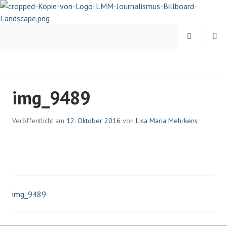
Springe
zum
Inhalt
MENÜ
SUCHEN
LISA-MARIA MEHRKENS |
img_9489
JOURNALISTIN UND
PSYCHOLOGIN
Veröffentlicht am
12. Oktober 2016
von
Lisa Maria Mehrkens
img_9489
Beitrags-
Navigation