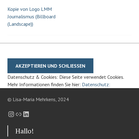
Kopie von Logo LMM
Beitrags-
Journalismus (Billboard
(Landscape))
Navigation
Datenschutz & Cookies: Diese Seite verwendet Cookies.
Mehr Informationen finden Sie hier:
Datenschutz:
© Lisa-Maria Mehrkens, 2024
Instagram
Link
LinkedIn
Hallo!