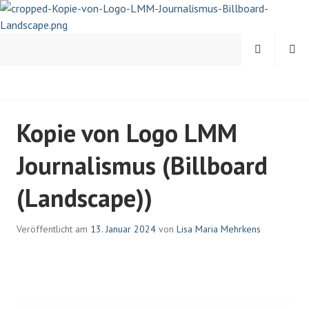
Springe
zum
Inhalt
MENÜ
SUCHEN
LISA-MARIA MEHRKENS |
Kopie von Logo LMM
JOURNALISTIN UND
Journalismus (Billboard
PSYCHOLOGIN
(Landscape))
Veröffentlicht am
13. Januar 2024
von
Lisa Maria Mehrkens